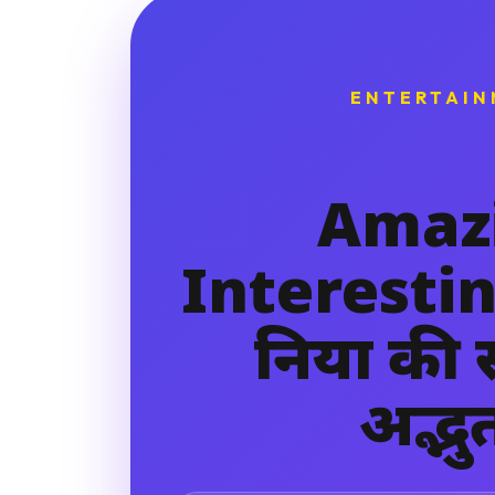
ENTERTAIN
Amaz
Interestin
दुनिया क
अद्भु