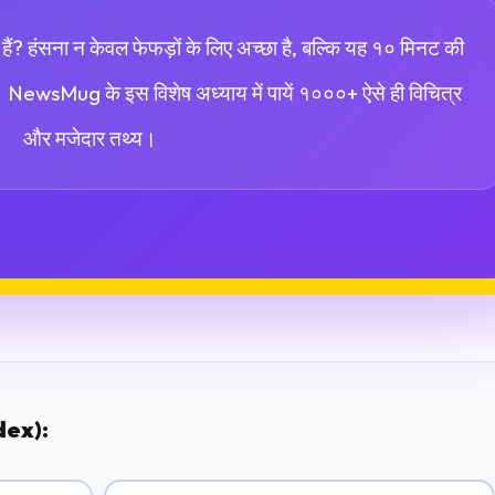
हैं? हंसना न केवल फेफड़ों के लिए अच्छा है, बल्कि यह १० मिनट की
 NewsMug के इस विशेष अध्याय में पायें १०००+ ऐसे ही विचित्र
और मजेदार तथ्य।
ndex):