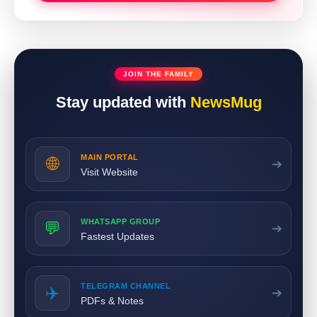
JOIN THE FAMILY
Stay updated with
NewsMug
MAIN PORTAL
🌐
➔
Visit Website
WHATSAPP GROUP
💬
➔
Fastest Updates
TELEGRAM CHANNEL
✈️
➔
PDFs & Notes