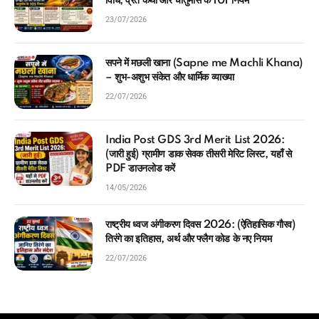
विधि, व्रत कथा और चातुर्मास के 101 नियम
23/07/2026
सपने में मछली खाना (Sapne me Machli Khana)
– शुभ-अशुभ संकेत और धार्मिक व्याख्या
22/07/2026
India Post GDS 3rd Merit List 2026:
(जारी हुई) ग्रामीण डाक सेवक तीसरी मेरिट लिस्ट, यहाँ से
PDF डाउनलोड करें
14/05/2026
राष्ट्रीय ध्वज अंगीकरण दिवस 2026: (ऐतिहासिक गौरव)
तिरंगे का इतिहास, अर्थ और फ्लैग कोड के नए नियम
22/07/2026