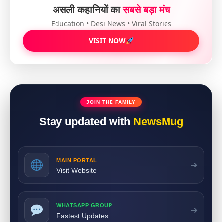
असली कहानियों का
सबसे बड़ा मंच
Education • Desi News • Viral Stories
VISIT NOW
JOIN THE FAMILY
Stay updated with
NewsMug
MAIN PORTAL
➔
Visit Website
WHATSAPP GROUP
➔
Fastest Updates