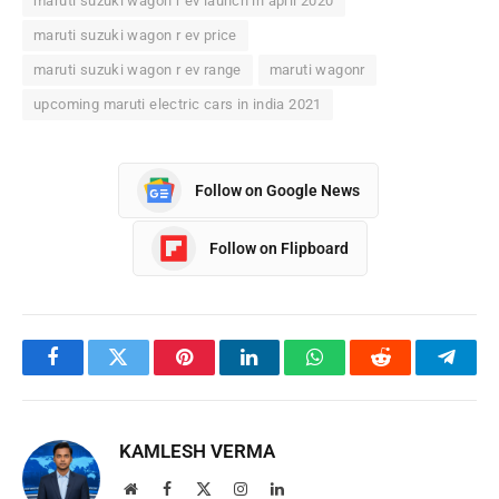
maruti suzuki wagon r ev launch in april 2020
maruti suzuki wagon r ev price
maruti suzuki wagon r ev range
maruti wagonr
upcoming maruti electric cars in india 2021
Follow on Google News
Follow on Flipboard
Facebook
Twitter
Pinterest
LinkedIn
WhatsApp
Reddit
Teleg
KAMLESH VERMA
Website
Facebook
X
Instagram
LinkedIn