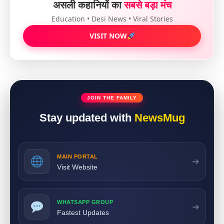
असली कहानियों का
सबसे बड़ा मंच
Education • Desi News • Viral Stories
VISIT NOW
JOIN THE FAMILY
Stay updated with
NewsMug
MAIN PORTAL
➔
Visit Website
WHATSAPP GROUP
➔
Fastest Updates