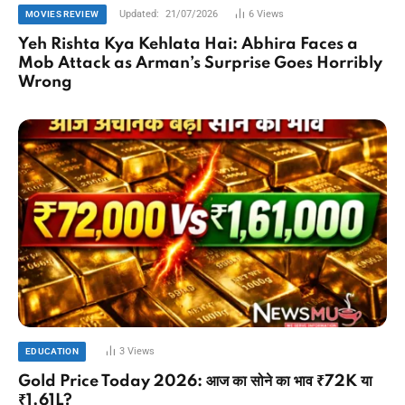
Updated:
21/07/2026
6
Views
MOVIES REVIEW
Yeh Rishta Kya Kehlata Hai: Abhira Faces a
Mob Attack as Arman’s Surprise Goes Horribly
Wrong
3
Views
EDUCATION
Gold Price Today 2026: आज का सोने का भाव ₹72K या
₹1.61L?