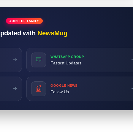
JOIN THE FAMILY
updated with
NewsMug
WHATSAPP GROUP
💬
➔
Fastest Updates
GOOGLE NEWS
📰
➔
Follow Us