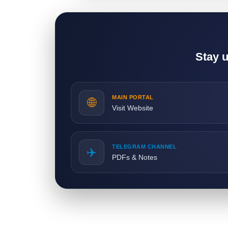
Stay 
MAIN PORTAL
🌐
Visit Website
TELEGRAM CHANNEL
✈️
PDFs & Notes