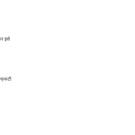
िर इसे
ं फ्रूटी