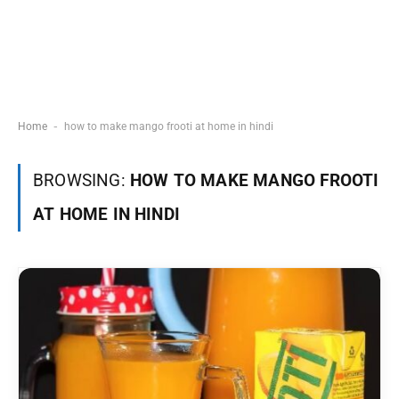
-
Home
how to make mango frooti at home in hindi
BROWSING:
HOW TO MAKE MANGO FROOTI
AT HOME IN HINDI