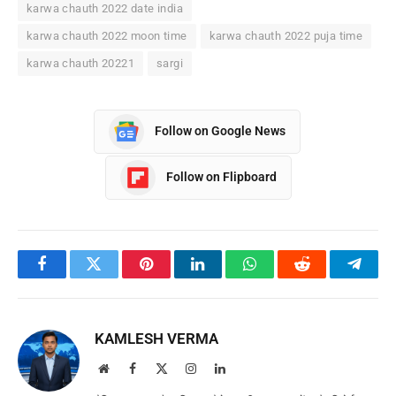
karwa chauth 2022 date india
karwa chauth 2022 moon time
karwa chauth 2022 puja time
karwa chauth 20221
sargi
Follow on Google News
Follow on Flipboard
Facebook
Twitter
Pinterest
LinkedIn
WhatsApp
Reddit
Teleg
KAMLESH VERMA
Website
Facebook
X
Instagram
LinkedIn
(Twitter)