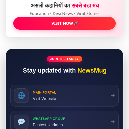
असली कहानियों का
सबसे बड़ा मंच
Education • Desi News • Viral Stories
VISIT NOW
JOIN THE FAMILY
Stay updated with
NewsMug
MAIN PORTAL
➔
Visit Website
WHATSAPP GROUP
➔
Fastest Updates