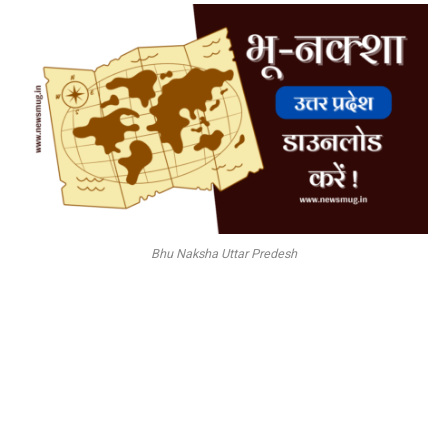
Bhu Naksha Uttar Predesh