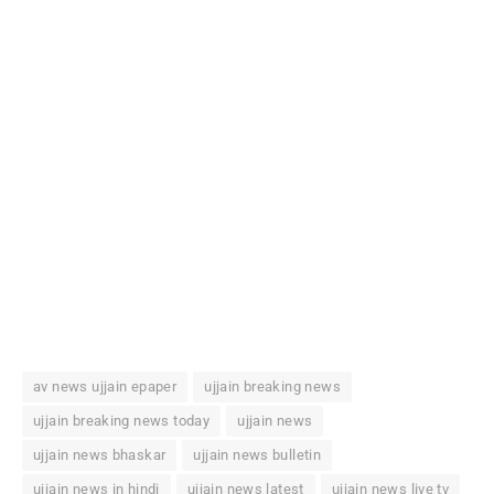
av news ujjain epaper
ujjain breaking news
ujjain breaking news today
ujjain news
ujjain news bhaskar
ujjain news bulletin
ujjain news in hindi
ujjain news latest
ujjain news live tv