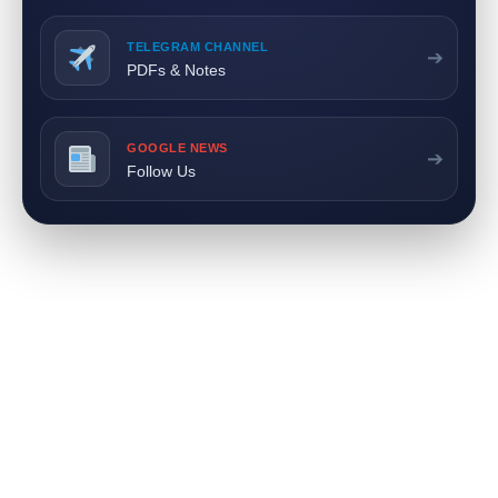
TELEGRAM CHANNEL
➔
PDFs & Notes
GOOGLE NEWS
➔
Follow Us