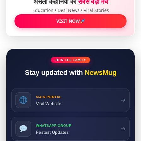
असली कहानियों का
सबसे बड़ा मंच
Education • Desi News • Viral Stories
VISIT NOW
JOIN THE FAMILY
Stay updated with
NewsMug
MAIN PORTAL
➔
Visit Website
WHATSAPP GROUP
➔
Fastest Updates