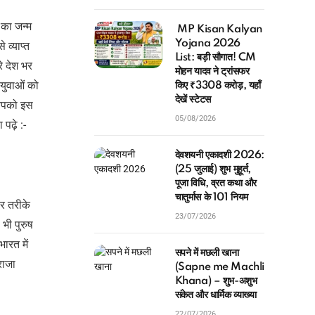
 का जन्म
MP Kisan Kalyan
Yojana 2026
 व्याप्त
List: बड़ी सौगात! CM
े देश भर
मोहन यादव ने ट्रांसफर
 युवाओं को
किए ₹3308 करोड़, यहाँ
देखें स्टेटस
 आपको इस
05/08/2026
पढ़े :-
देवशयनी एकादशी 2026:
(25 जुलाई) शुभ मुहूर्त,
पूजा विधि, व्रत कथा और
चातुर्मास के 101 नियम
ोर तरीके
23/07/2026
भी पुरुष
ारत में
सपने में मछली खाना
राजा
(Sapne me Machli
Khana) – शुभ-अशुभ
संकेत और धार्मिक व्याख्या
22/07/2026