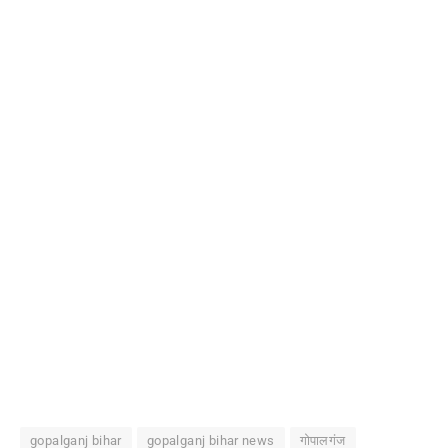
gopalganj bihar
gopalganj bihar news
गोपालगंज