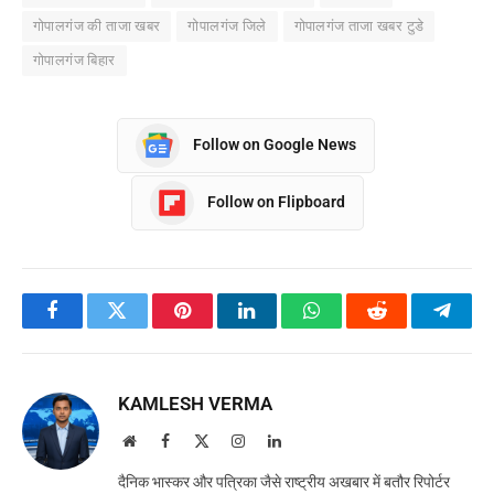
गोपालगंज की ताजा खबर
गोपालगंज जिले
गोपालगंज ताजा खबर टुडे
गोपालगंज बिहार
Follow on Google News
Follow on Flipboard
Facebook
Twitter
Pinterest
LinkedIn
WhatsApp
Reddit
Teleg
KAMLESH VERMA
Website
Facebook
X
Instagram
LinkedIn
(Twitter)
दैनिक भास्कर और पत्रिका जैसे राष्ट्रीय अखबार में बतौर रिपोर्टर