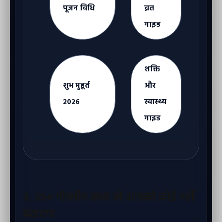
पूजन विधि
व्रत
गाइड
शक्ति
शुभ मुहूर्त
और
२०२६
स्वास्थ्य
गाइड
3. ३५+ गोपनीय तथ्य जो आपको कोई नहीं
बताएगा