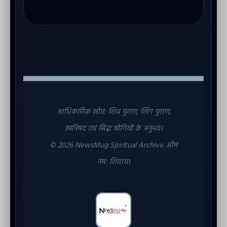
आधिकारिक स्रोत: शिव पुराण, लिंग पुराण,
उपनिषद एवं सिद्ध योगियों के अनुभव।
© 2026 NewsMug Spiritual Archive. ओम
नमः शिवाय।