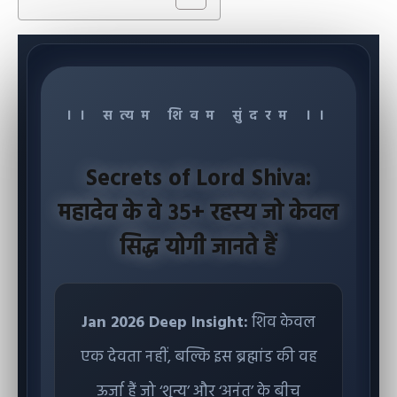
।। सत्यम शिवम सुंदरम ।।
Secrets of Lord Shiva:
महादेव के वे ३५+ रहस्य जो केवल
सिद्ध योगी जानते हैं
Jan 2026 Deep Insight:
शिव केवल
एक देवता नहीं, बल्कि इस ब्रह्मांड की वह
ऊर्जा हैं जो ‘शून्य’ और ‘अनंत’ के बीच