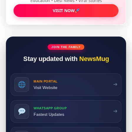
Education • Desi News • Viral Stories
VISIT NOW
JOIN THE FAMILY
Stay updated with
NewsMug
MAIN PORTAL
➔
Visit Website
WHATSAPP GROUP
➔
Fastest Updates