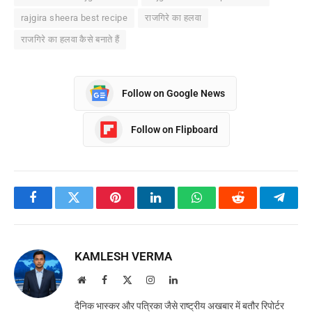
rajgira sheera best recipe
राजगिरे का हलवा
राजगिरे का हलवा कैसे बनाते हैं
Follow on Google News
Follow on Flipboard
Facebook
Twitter
Pinterest
LinkedIn
WhatsApp
Reddit
Teleg
KAMLESH VERMA
Website
Facebook
X
Instagram
LinkedIn
(Twitter)
दैनिक भास्कर और पत्रिका जैसे राष्ट्रीय अखबार में बतौर रिपोर्टर