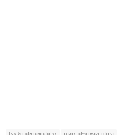
how to make rajgira halwa
rajgira halwa recipe in hindi