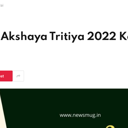
Hai
है । Akshaya Tritiya 2022 
est