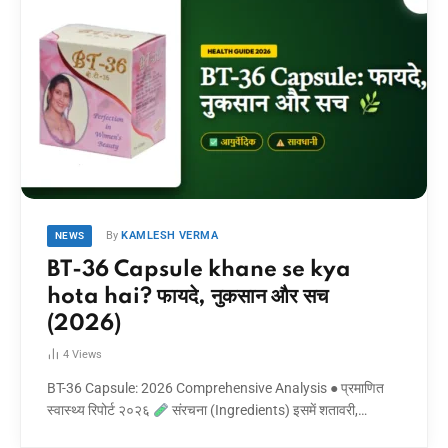
By
KAMLESH VERMA
NEWS
BT-36 Capsule khane se kya
hota hai? फायदे, नुकसान और सच
(2026)
4
Views
BT-36 Capsule: 2026 Comprehensive Analysis ● प्रमाणित
स्वास्थ्य रिपोर्ट २०२६
संरचना (Ingredients) इसमें शतावरी,…