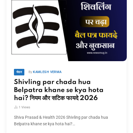
By
KAMLESH VERMA
सेहत
Shivling par chada hua
Belpatra khane se kya hota
hai? नियम और सटिक फायदे 2026
1
Views
Shiva Prasad & Health 2026 Shivling par chada hua
Belpatra khane se kya hota hai?…