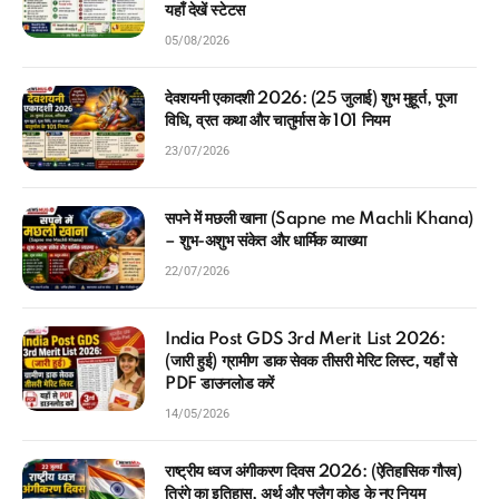
यहाँ देखें स्टेटस
05/08/2026
देवशयनी एकादशी 2026: (25 जुलाई) शुभ मुहूर्त, पूजा
विधि, व्रत कथा और चातुर्मास के 101 नियम
23/07/2026
सपने में मछली खाना (Sapne me Machli Khana)
– शुभ-अशुभ संकेत और धार्मिक व्याख्या
22/07/2026
India Post GDS 3rd Merit List 2026:
(जारी हुई) ग्रामीण डाक सेवक तीसरी मेरिट लिस्ट, यहाँ से
PDF डाउनलोड करें
14/05/2026
राष्ट्रीय ध्वज अंगीकरण दिवस 2026: (ऐतिहासिक गौरव)
तिरंगे का इतिहास, अर्थ और फ्लैग कोड के नए नियम