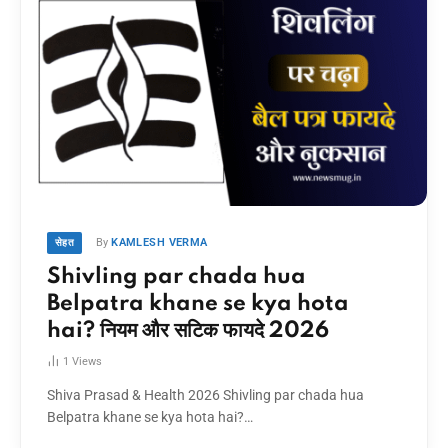
By
KAMLESH VERMA
सेहत
Shivling par chada hua
Belpatra khane se kya hota
hai? नियम और सटिक फायदे 2026
1
Views
Shiva Prasad & Health 2026 Shivling par chada hua
Belpatra khane se kya hota hai?…