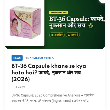
By
KAMLESH VERMA
NEWS
BT-36 Capsule khane se kya
hota hai? फायदे, नुकसान और सच
(2026)
4
Views
BT-36 Capsule: 2026 Comprehensive Analysis ● प्रमाणित
स्वास्थ्य रिपोर्ट २०२६
संरचना (Ingredients) इसमें शतावरी,…