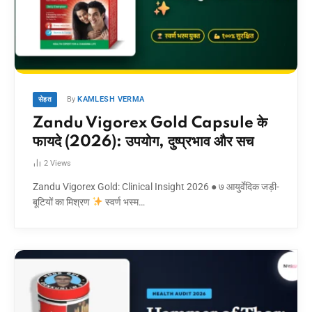
By
KAMLESH VERMA
सेहत
Zandu Vigorex Gold Capsule के
फायदे (2026): उपयोग, दुष्प्रभाव और सच
2
Views
Zandu Vigorex Gold: Clinical Insight 2026 ● ७ आयुर्वेदिक जड़ी-
बूटियों का मिश्रण
स्वर्ण भस्म…