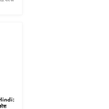
i: यारी की
indi:
-कोश