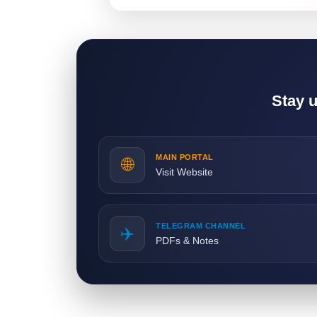
Stay 
MAIN PORTAL
🌐
Visit Website
TELEGRAM CHANNEL
✈️
PDFs & Notes