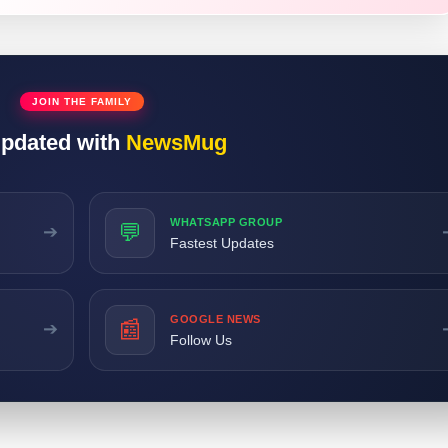
JOIN THE FAMILY
updated with
NewsMug
WHATSAPP GROUP
💬
➔
Fastest Updates
GOOGLE NEWS
📰
➔
Follow Us