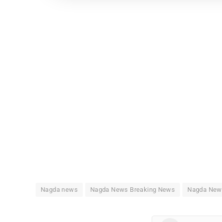
Nagda news
Nagda News Breaking News
Nagda News