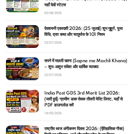
यहाँ देखें स्टेटस
05/08/2026
देवशयनी एकादशी 2026: (25 जुलाई) शुभ मुहूर्त, पूजा
विधि, व्रत कथा और चातुर्मास के 101 नियम
23/07/2026
सपने में मछली खाना (Sapne me Machli Khana)
– शुभ-अशुभ संकेत और धार्मिक व्याख्या
22/07/2026
India Post GDS 3rd Merit List 2026:
(जारी हुई) ग्रामीण डाक सेवक तीसरी मेरिट लिस्ट, यहाँ से
PDF डाउनलोड करें
14/05/2026
राष्ट्रीय ध्वज अंगीकरण दिवस 2026: (ऐतिहासिक गौरव)