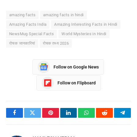
amazing facts
amazing facts in hindi
Amazing Facts India
Amazing Interesting Facts in Hindi
NewsMug Special Facts
World Mysteries in Hindi
रोचक जानकारियां
रोचक तथ्य 2026
Follow on Google News
Follow on Flipboard
Facebook
Twitter
Pinterest
LinkedIn
WhatsApp
Reddit
Teleg