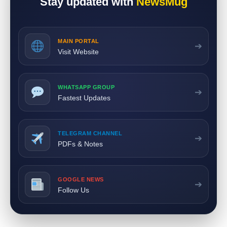
Stay updated with
NewsMug
MAIN PORTAL
➔
Visit Website
WHATSAPP GROUP
➔
Fastest Updates
TELEGRAM CHANNEL
➔
PDFs & Notes
GOOGLE NEWS
➔
Follow Us