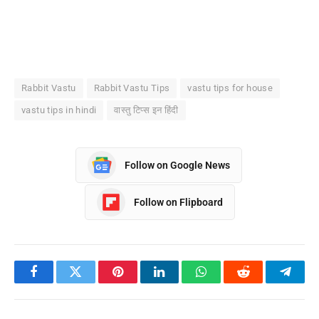
Rabbit Vastu
Rabbit Vastu Tips
vastu tips for house
vastu tips in hindi
वास्तु टिप्स इन हिंदी
Follow on Google News
Follow on Flipboard
Facebook
Twitter
Pinterest
LinkedIn
WhatsApp
Reddit
Teleg