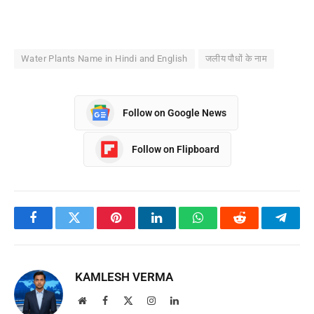
Water Plants Name in Hindi and English
जलीय पौधों के नाम
Follow on Google News
Follow on Flipboard
Facebook
Twitter
Pinterest
LinkedIn
WhatsApp
Reddit
Teleg
KAMLESH VERMA
Website
Facebook
X
Instagram
LinkedIn