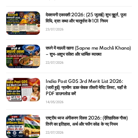
देवशयनी एकादशी 2026: (25 जुलाई) शुभ मुहूर्त, पूजा
विधि, व्रत कथा और चातुर्मास के 101 नियम
23/07/2026
सपने में मछली खाना (Sapne me Machli Khana)
– शुभ-अशुभ संकेत और धार्मिक व्याख्या
22/07/2026
India Post GDS 3rd Merit List 2026:
(जारी हुई) ग्रामीण डाक सेवक तीसरी मेरिट लिस्ट, यहाँ से
PDF डाउनलोड करें
14/05/2026
राष्ट्रीय ध्वज अंगीकरण दिवस 2026: (ऐतिहासिक गौरव)
तिरंगे का इतिहास, अर्थ और फ्लैग कोड के नए नियम
22/07/2026