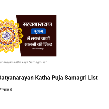
anarayan Katha Puja Samagri List
 | Satyanarayan Katha Puja Samagri List
िम्नवत है