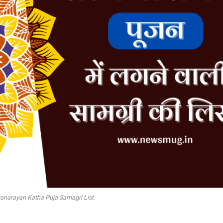
anarayan Katha Puja Samagri List