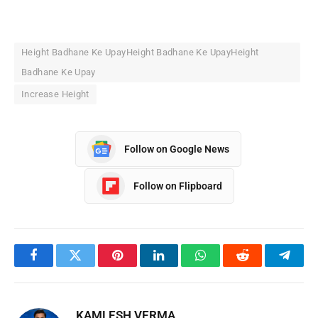
Height Badhane Ke UpayHeight Badhane Ke UpayHeight
Badhane Ke Upay
Increase Height
Follow on Google News
Follow on Flipboard
Facebook
Twitter
Pinterest
LinkedIn
WhatsApp
Reddit
Teleg
KAMLESH VERMA