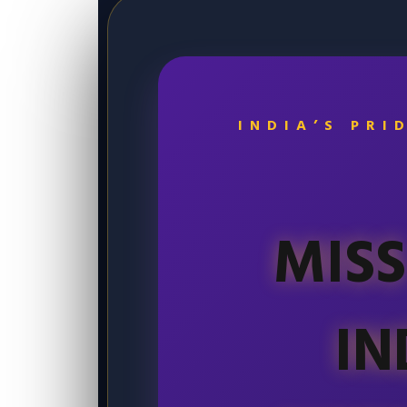
INDIA’S PRI
MISS
IN