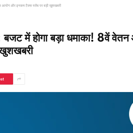
तन आयोग और इनकम टैक्स स्लैब पर बड़ी खुशखबरी
ें होगा बड़ा धमाका! 8वें वेतन
 खुशखबरी
est