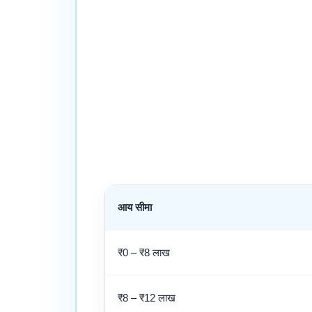
आय सीमा
₹0 – ₹8 लाख
₹8 – ₹12 लाख