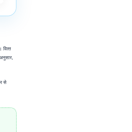
 वित्‍त
अनुसार,
र से