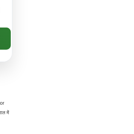
tor
ाल में