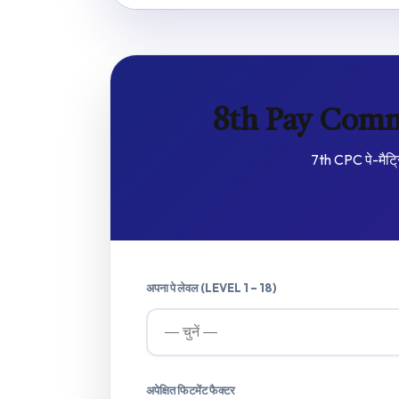
8th Pay Comm
7th CPC पे-मैट्र
अपना पे लेवल (LEVEL 1 – 18)
अपेक्षित फिटमेंट फैक्टर