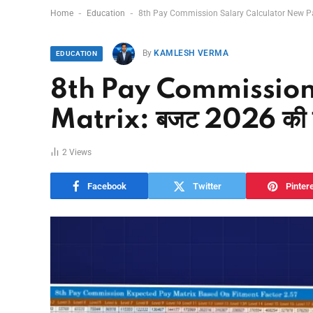
-
-
Home
Education
8th Pay Commission Salary Calculator New Pay
By
KAMLESH VERMA
EDUCATION
8th Pay Commission
Matrix: बजट 2026 की ता
2
Views
Facebook
Twitter
Pinter