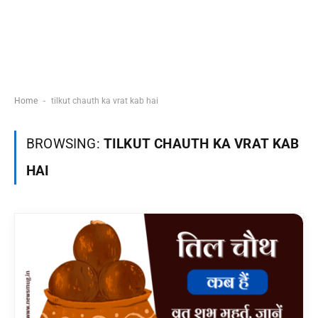
-
Home
tilkut chauth ka vrat kab hai
BROWSING:
TILKUT CHAUTH KA VRAT KAB
HAI