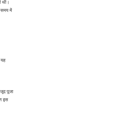
री थी।
 समय में
। यह
वजूद पूजा
रण इस