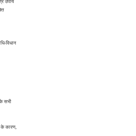
ात्र उपाय
्ति
िधि-विधान
के सभी
 के कारण,