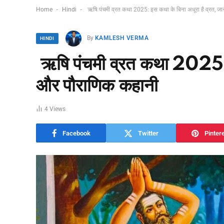
-
-
Home
Hindi
ऋषि पंचमी व्रत कथा 2025: इस कथा के बिना अधूरा है व्रत, जान
By
KAMLESH VERMA
HINDI
ऋषि पंचमी व्रत कथा 2025: इस
और पौराणिक कहानी
4
Views
Facebook
Twitter
Pinter