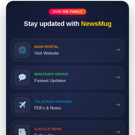
JOIN THE FAMILY
Stay updated with
NewsMug
MAIN PORTAL
➔
Visit Website
WHATSAPP GROUP
➔
Fastest Updates
TELEGRAM CHANNEL
➔
PDFs & Notes
GOOGLE NEWS
➔