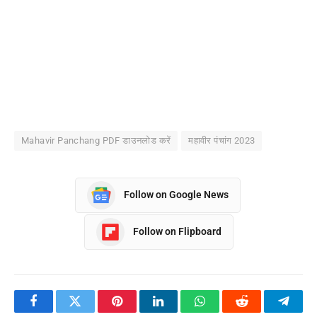
Mahavir Panchang PDF डाउनलोड करें
महावीर पंचांग 2023
Follow on Google News
Follow on Flipboard
Facebook
Twitter
Pinterest
LinkedIn
WhatsApp
Reddit
Teleg