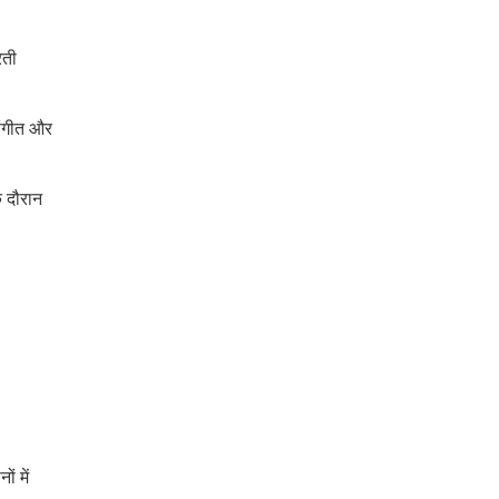
रती
संगीत और
े दौरान
ं में