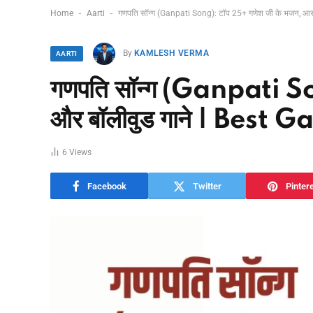
-
-
Home
Aarti
गणपति सॉन्ग (Ganpati Song): टॉप 25+ गणेश जी के भजन, आर
By
KAMLESH VERMA
AARTI
गणपति सॉन्ग (Ganpati So
और बॉलीवुड गाने | Best
6
Views
Facebook
Twitter
Pinter