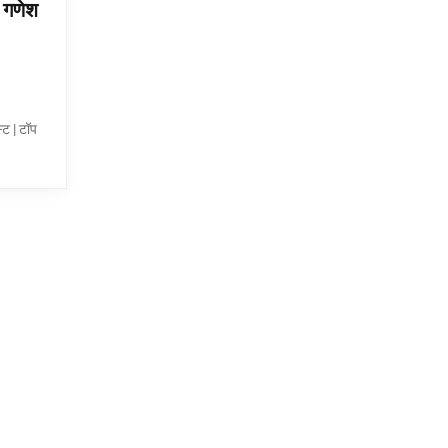
गणेश
्ट | टॉप