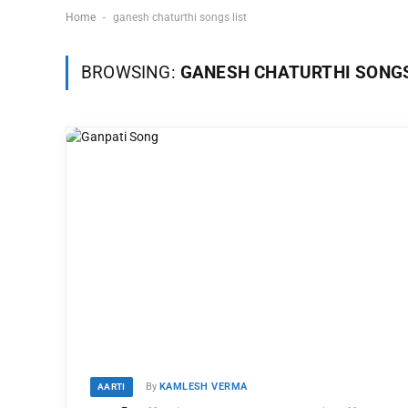
-
Home
ganesh chaturthi songs list
BROWSING:
GANESH CHATURTHI SONGS
By
KAMLESH VERMA
AARTI