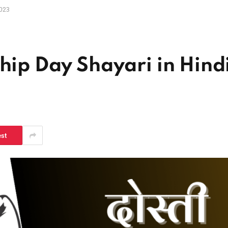
2023
MP Kisan Kalyan
दिल्
ा
Yojana 2026
किसन
List: बड़ी सौगात! CM
इसके
ndship Day Shayari in Hind
मोहन यादव ने ट्रांसफर किए
04/0
₹3308 करोड़, यहाँ देखें
स्टेटस
05/08/2026
est