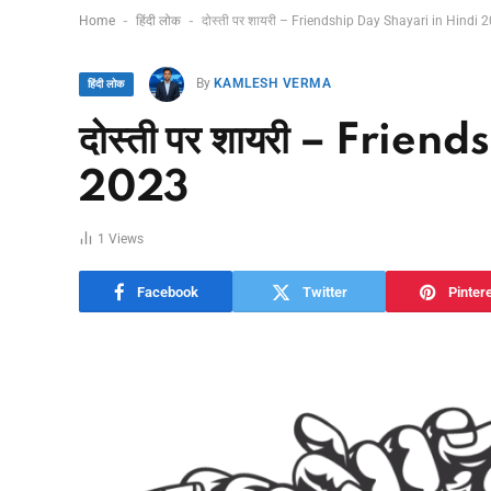
-
-
Home
हिंदी लोक
दोस्ती पर शायरी – Friendship Day Shayari in Hindi 
नदी नाव संजोग का
Shilpi Raj MMS
By
KAMLESH VERMA
हिंदी लोक
अर्थ: शाश्वत सत्य! कबीर
Video Viral: (सच य
के इस पद का गहरा रहस्य
झूठ?) जानें शिल्पी राज के
दोस्ती पर शायरी – Frie
और 2026 के लिए जीवन
वायरल वीडियो की सच्चाई
दर्शन
और करियर का नया मोड़
2023
04/08/2026
05/08/2026
1
Views
Facebook
Twitter
Pinter