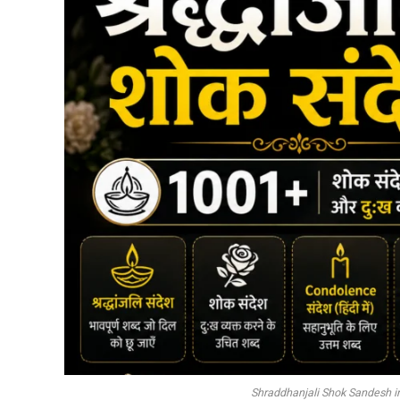
Shraddhanjali Shok Sandesh in Hind