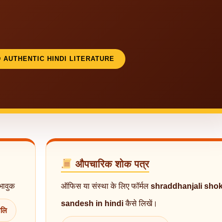
D AUTHENTIC HINDI LITERATURE
औपचारिक शोक पत्र
भावुक
ऑफिस या संस्था के लिए फॉर्मल
shraddhanjali sho
sandesh in hindi
कैसे लिखें।
जलि