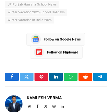
UP Punjab Haryana School News
Winter Vacation 2026 School Holidays
Winter Vacation in India 2026
Follow on Google News
Follow on Flipboard
Facebook
Twitter
Pinterest
LinkedIn
WhatsApp
Reddit
Teleg
KAMLESH VERMA
Website
Facebook
X
Instagram
LinkedIn
(Twitter)