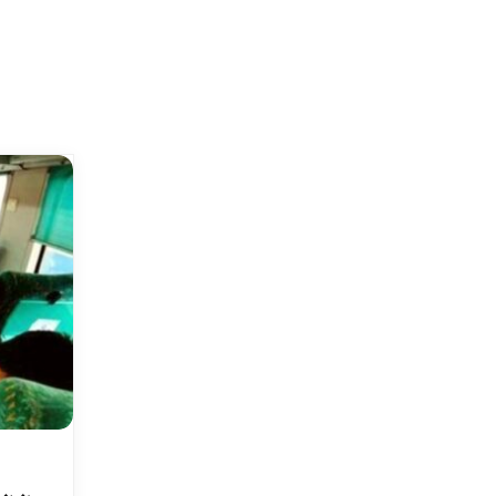
MP Kisan Kalyan
दिल्
ा
Yojana 2026
किसन
List: बड़ी सौगात! CM
इसके
मोहन यादव ने ट्रांसफर किए
04/0
₹3308 करोड़, यहाँ देखें
स्टेटस
05/08/2026