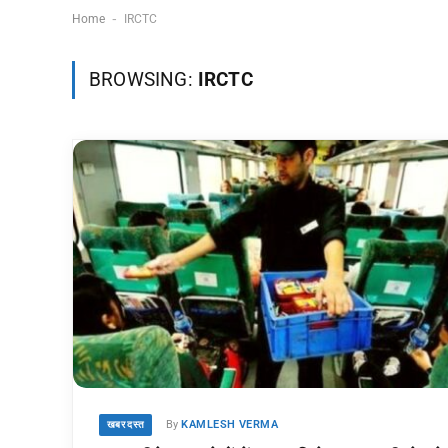
-
Home
IRCTC
नदी नाव संजोग का
Shilpi Raj MMS
BROWSING:
IRCTC
अर्थ: शाश्वत सत्य! कबीर
Video Viral: (सच य
के इस पद का गहरा रहस्य
झूठ?) जानें शिल्पी राज के
और 2026 के लिए जीवन
वायरल वीडियो की सच्चाई
दर्शन
और करियर का नया मोड़
04/08/2026
05/08/2026
By
KAMLESH VERMA
खबर दस्त