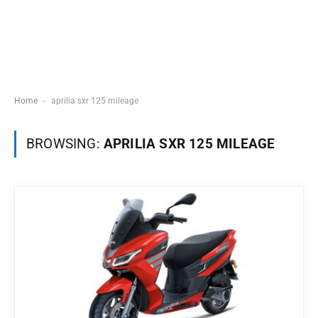
-
Home
aprilia sxr 125 mileage
BROWSING:
APRILIA SXR 125 MILEAGE