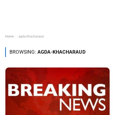
-
Home
agda-Khacharaud
BROWSING:
AGDA-KHACHARAUD