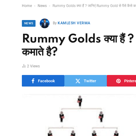
-
-
Home
News
Rummy Golds क्या हैं ? जानिएं Rummy Gold से पैसे कैसे कम
By
KAMLESH VERMA
NEWS
Rummy Golds क्या हैं ? 
कमाते है?
2
Views
Facebook
Twitter
Pinter