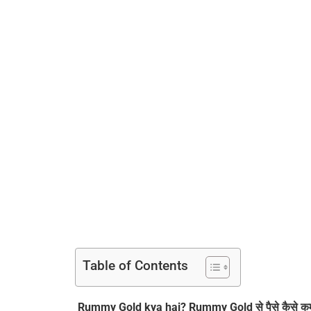
Table of Contents
Rummy Gold kya hai? Rummy Gold से पैसे कैसे 