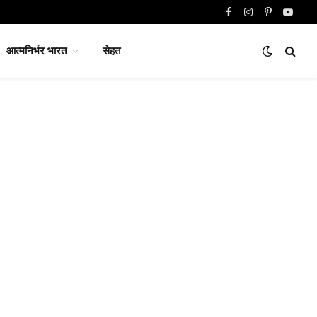
Facebook
Instagram
Pinterest
YouTu
आत्मनिर्भर भारत
सेहत