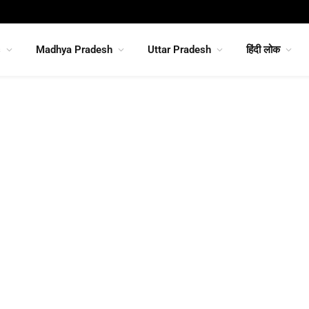
s
Madhya Pradesh
Uttar Pradesh
हिंदी लोक