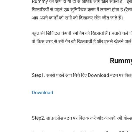
Rummy को आप दो या दो से अधिक लोग खेल सकते हैं। इस ए
खिलाडियों से पहले एक सुनिश्चित क्रम में लगाना होता है (ऐस
आप अपने कार्डों को सभी को दिखाकर खेल जीत जाते हैं।
बहुत सी डिजिटल कंपनी रमी गेम को खिलाती हैं। बताते चले कि,
वो किस तरह से रमी गेम को खिलवाती है और इससे खेलने वाले
Rummy
Step1. सबसे पहले आप निचे दिए Download बटन पर क्लि
Download
Step2. डाउनलोड बटन पर क्लिक करें और आपको रमी गोल्ड