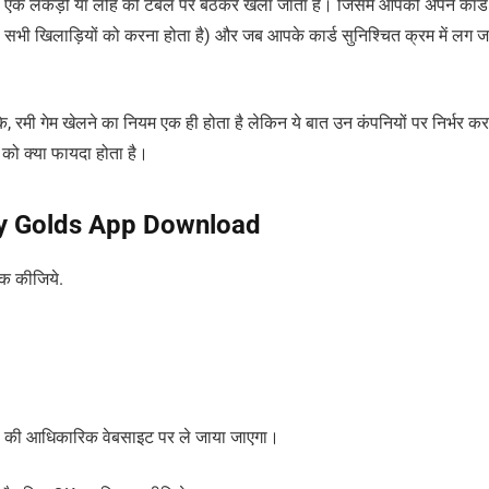
क लकड़ी या लोहे की टेबल पर बेठकर खेला जाता है। जिसमें आपको अपने कार्
ा सभी खिलाड़ियों को करना होता है) और जब आपके कार्ड सुनिश्चित क्रम में लग जात
 रमी गेम खेलने का नियम एक ही होता है लेकिन ये बात उन कंपनियों पर निर्भर करत
 को क्या फायदा होता है।
 Golds App Download
क कीजिये.
 की आधिकारिक वेबसाइट पर ले जाया जाएगा।