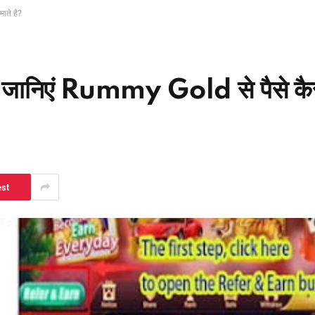
ाते है?
जानिएं Rummy Gold से पैसे कै
est