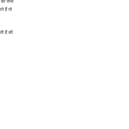
ड को सभी
े हैं तो
ी हैं की