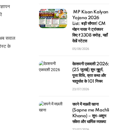
िज्ञापन
MP Kisan Kalyan
फी
Yojana 2026
List: बड़ी सौगात! CM
मोहन यादव ने ट्रांसफर
किए ₹3308 करोड़, यहाँ
। अब सवाल
देखें स्टेटस
स्ट के
05/08/2026
देवशयनी एकादशी 2026:
(25 जुलाई) शुभ मुहूर्त,
पूजा विधि, व्रत कथा और
चातुर्मास के 101 नियम
23/07/2026
सपने में मछली खाना
(Sapne me Machli
Khana) – शुभ-अशुभ
संकेत और धार्मिक व्याख्या
22/07/2026