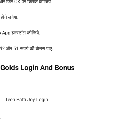
र फिर OK पर क्लिक कीजिये.
ने लगेगा.
 App इनस्टॉल कीजिये.
े? और 51 रूपये की बोनस पाए.
Golds Login And Bonus
ं।
.