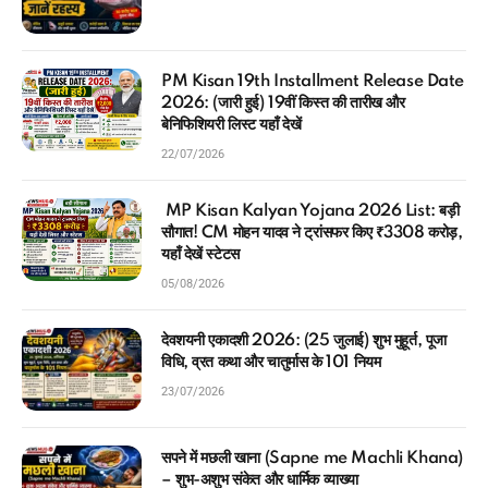
PM Kisan 19th Installment Release Date
2026: (जारी हुई) 19वीं किस्त की तारीख और
बेनिफिशियरी लिस्ट यहाँ देखें
22/07/2026
MP Kisan Kalyan Yojana 2026 List: बड़ी
सौगात! CM मोहन यादव ने ट्रांसफर किए ₹3308 करोड़,
यहाँ देखें स्टेटस
05/08/2026
देवशयनी एकादशी 2026: (25 जुलाई) शुभ मुहूर्त, पूजा
विधि, व्रत कथा और चातुर्मास के 101 नियम
23/07/2026
सपने में मछली खाना (Sapne me Machli Khana)
– शुभ-अशुभ संकेत और धार्मिक व्याख्या