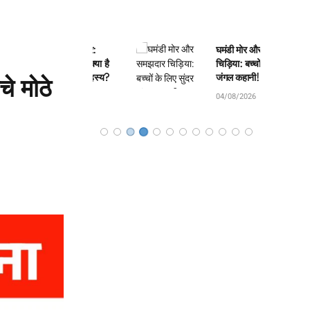
ली का जंतर-मंतर:
घमंडी मोर और समझदार
े बनवाया और क्या है
चिड़िया: बच्चों के लिए सुंदर
 4 यंत्रों का रहस्य?
जंगल कहानी!
 मोठे
8/2026
04/08/2026