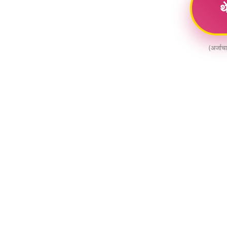
थ
(अर्जाच