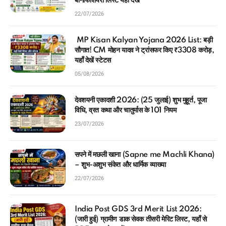
बेनिफिशियरी लिस्ट यहाँ देखें
22/07/2026
MP Kisan Kalyan Yojana 2026 List: बड़ी
सौगात! CM मोहन यादव ने ट्रांसफर किए ₹3308 करोड़,
यहाँ देखें स्टेटस
05/08/2026
देवशयनी एकादशी 2026: (25 जुलाई) शुभ मुहूर्त, पूजा
विधि, व्रत कथा और चातुर्मास के 101 नियम
23/07/2026
सपने में मछली खाना (Sapne me Machli Khana)
– शुभ-अशुभ संकेत और धार्मिक व्याख्या
22/07/2026
India Post GDS 3rd Merit List 2026:
(जारी हुई) ग्रामीण डाक सेवक तीसरी मेरिट लिस्ट, यहाँ से