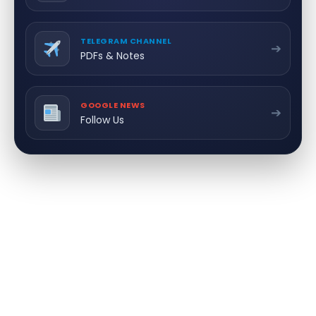
TELEGRAM CHANNEL
➔
PDFs & Notes
GOOGLE NEWS
➔
Follow Us