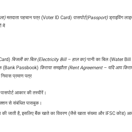
ाला)
मतदाता पहचान पत्र (Voter ID Card)
पासपोर्ट(Passport)
ड्राइविंग लाइ
 में
 Card)
बिजली
का
बिल
(Electricity Bill –
हाल
का
)
पानी का बिल (Water Bill
बुक (Bank Passbook)
किराया
समझौता
(Rent Agreement –
यदि
आप
किरा
 निवास प्रमाण पत्र
पासपोर्ट आकार की तस्वीरें।
्शन से संबंधित पासबुक।
जमा की जाती है, इसलिए बैंक खाते का विवरण (जैसे खाता संख्या और IFSC कोड) 