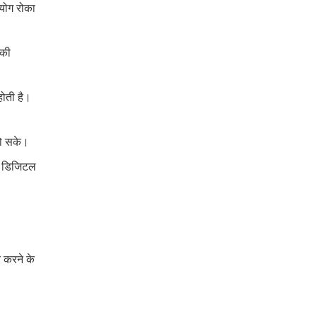
पयोग रोका
 की
होती है।
हो सके।
ो डिजिटल
त करने के