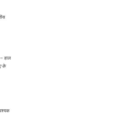
सेंस
 – हाल
ए
के
आवश्यक