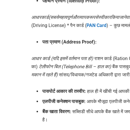
पहचान
प्रमाण
(Identity Proof):
आधारकार्ड(सबसेमहत्वपूर्णऔरव्यापकरूपसेस्वीकारकियाजानेव
(Driving License) * पैन कार्ड (
PAN Card
) – कुछ मामलों
पता
प्रमाण
(Address Proof):
आधार
कार्ड
(
यदि
इसमें
वर्तमान
पता
हो
)
राशन कार्ड (Ration
का)
टेलीफोन
बिल
(Telephone Bill –
हाल
का
)
बैंक पास
मकान
में
रहते
हैं
)
सांसद/विधायक/गजटेड अधिकारी द्वारा जारी
पासपोर्ट
आकार
की
तस्वीर
:
हाल ही में खींची गई आपकी 
एलपीजी
कनेक्शन
पासबुक
:
आपके मौजूदा एलपीजी कनेक
बैंक
खाता
विवरण
:
सब्सिडी सीधे आपके बैंक खाते में 
है।