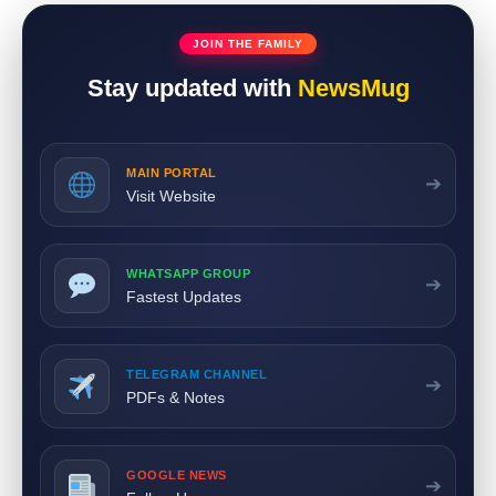
JOIN THE FAMILY
Stay updated with
NewsMug
MAIN PORTAL
➔
Visit Website
WHATSAPP GROUP
➔
Fastest Updates
TELEGRAM CHANNEL
➔
PDFs & Notes
GOOGLE NEWS
➔