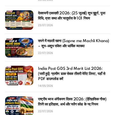
देवशयनी एकादशी 2026: (25 जुलाई) शुभ मुहूर्त, पूजा
विधि, व्रत कथा और चातुर्मास के 101 नियम
23/07/2026
सपने में मछली खाना (Sapne me Machli Khana)
– शुभ-अशुभ संकेत और धार्मिक व्याख्या
22/07/2026
India Post GDS 3rd Merit List 2026:
(जारी हुई) ग्रामीण डाक सेवक तीसरी मेरिट लिस्ट, यहाँ से
PDF डाउनलोड करें
14/05/2026
राष्ट्रीय ध्वज अंगीकरण दिवस 2026: (ऐतिहासिक गौरव)
तिरंगे का इतिहास, अर्थ और फ्लैग कोड के नए नियम
22/07/2026