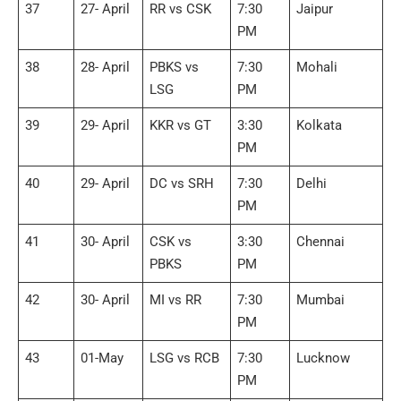
37
27- April
RR vs CSK
7:30
Jaipur
PM
38
28- April
PBKS vs
7:30
Mohali
LSG
PM
39
29- April
KKR vs GT
3:30
Kolkata
PM
40
29- April
DC vs SRH
7:30
Delhi
PM
41
30- April
CSK vs
3:30
Chennai
PBKS
PM
42
30- April
MI vs RR
7:30
Mumbai
PM
43
01-May
LSG vs RCB
7:30
Lucknow
PM