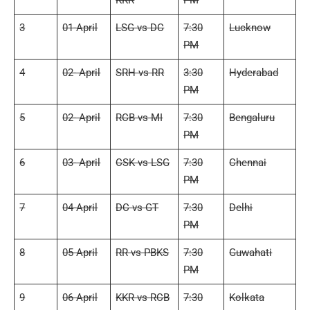
KKR
PM
3
01-April
LSG vs DC
7:30
Lucknow
PM
4
02- April
SRH vs RR
3:30
Hyderabad
PM
5
02- April
RCB vs MI
7:30
Bengaluru
PM
6
03- April
CSK vs LSG
7:30
Chennai
PM
7
04-April
DC vs GT
7:30
Delhi
PM
8
05 April
RR vs PBKS
7:30
Guwahati
PM
9
06 April
KKR vs RCB
7:30
Kolkata