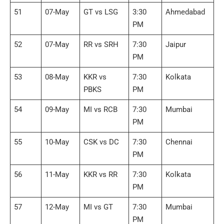
51
07-May
GT vs LSG
3:30
Ahmedabad
PM
52
07-May
RR vs SRH
7:30
Jaipur
PM
53
08-May
KKR vs
7:30
Kolkata
PBKS
PM
54
09-May
MI vs RCB
7:30
Mumbai
PM
55
10-May
CSK vs DC
7:30
Chennai
PM
56
11-May
KKR vs RR
7:30
Kolkata
PM
57
12-May
MI vs GT
7:30
Mumbai
PM