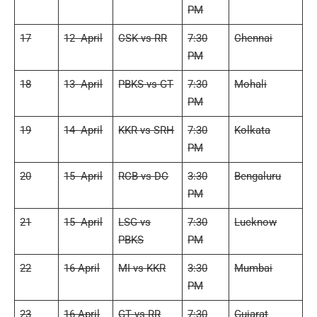
PM
17
12- April
CSK vs RR
7:30
Chennai
PM
18
13- April
PBKS vs GT
7:30
Mohali
PM
19
14- April
KKR vs SRH
7:30
Kolkata
PM
20
15- April
RCB vs DC
3:30
Bengaluru
PM
21
15- April
LSG vs
7:30
Lucknow
PBKS
PM
22
16-April
MI vs KKR
3:30
Mumbai
PM
23
16-April
GT vs RR
7:30
Gujarat