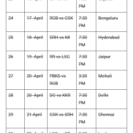
PM
24
17- April
RCB vs CSK
7:30
Bengaluru
PM
25
18- April
SRH vs MI
7:30
Hyderabad
PM
26
19- April
RR vs LSG
7:30
Jaipur
PM
27
20- April
PBKS vs
3:30
Mohali
RCB
PM
28
20- April
DC vs KKR
7:30
Delhi
PM
29
21-April
CSK vs SRH
7:30
Chennai
PM