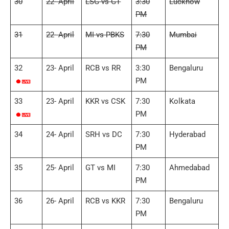
30
22- April
LSG vs GT
3:30
Lucknow
PM
31
22- April
MI vs PBKS
7:30
Mumbai
PM
32
23- April
RCB vs RR
3:30
Bengaluru
PM
33
23- April
KKR vs CSK
7:30
Kolkata
PM
34
24- April
SRH vs DC
7:30
Hyderabad
PM
35
25- April
GT vs MI
7:30
Ahmedabad
PM
36
26- April
RCB vs KKR
7:30
Bengaluru
PM