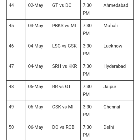
44
02-May
GT vs DC
7:30
Ahmedabad
PM
45
03-May
PBKS vs MI
7:30
Mohali
PM
46
04-May
LSG vs CSK
3:30
Lucknow
PM
47
04-May
SRH vs KKR
7:30
Hyderabad
PM
48
05-May
RR vs GT
7:30
Jaipur
PM
49
06-May
CSK vs MI
3:30
Chennai
PM
50
06-May
DC vs RCB
7:30
Delhi
PM