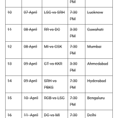
PM
10
07 April
LSG vs SRH
7:30
Lucknow
PM
11
08 April
RR vs DC
3:30
Guwahati
PM
12
08 April
MI vs CSK
7:30
Mumbai
PM
13
09 April
GT vs KKR
3:30
Ahmedabad
PM
14
09 April
SRH vs
7:30
Hyderabad
PBKS
PM
15
10- April
RCB vs LSG
7:30
Bengaluru
PM
16
11- April
DC vs MI
7:30
Delhi