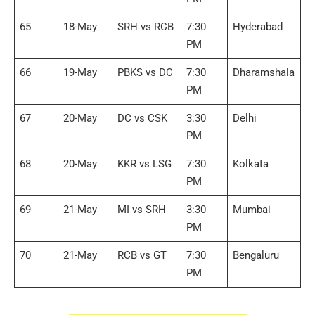
65
18-May
SRH vs RCB
7:30
Hyderabad
PM
66
19-May
PBKS vs DC
7:30
Dharamshala
PM
67
20-May
DC vs CSK
3:30
Delhi
PM
68
20-May
KKR vs LSG
7:30
Kolkata
PM
69
21-May
MI vs SRH
3:30
Mumbai
PM
70
21-May
RCB vs GT
7:30
Bengaluru
PM