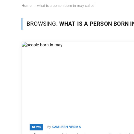
-
Home
what is a person born in may called
BROWSING:
WHAT IS A PERSON BORN I
By
KAMLESH VERMA
NEWS