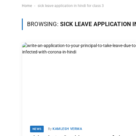
-
Home
sick leave application in hindi for class 3
BROWSING:
SICK LEAVE APPLICATION I
By
KAMLESH VERMA
NEWS