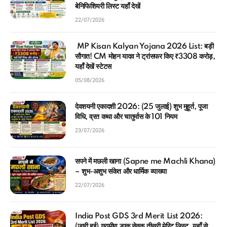
बेनिफिशियरी लिस्ट यहाँ देखें
22/07/2026
MP Kisan Kalyan Yojana 2026 List: बड़ी
सौगात! CM मोहन यादव ने ट्रांसफर किए ₹3308 करोड़,
यहाँ देखें स्टेटस
05/08/2026
देवशयनी एकादशी 2026: (25 जुलाई) शुभ मुहूर्त, पूजा
विधि, व्रत कथा और चातुर्मास के 101 नियम
23/07/2026
सपने में मछली खाना (Sapne me Machli Khana)
– शुभ-अशुभ संकेत और धार्मिक व्याख्या
22/07/2026
India Post GDS 3rd Merit List 2026:
(जारी हुई) ग्रामीण डाक सेवक तीसरी मेरिट लिस्ट, यहाँ से